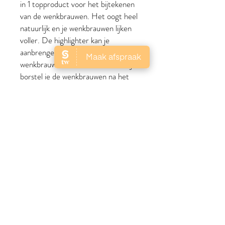
in 1 topproduct voor het bijtekenen
van de
wenkbrauwen. Het oogt heel
natuurlijk en je wenkbrauwen lijken
voller.
De
highlighter
kan je
aanbrengen in de boog onder je
wenkbrauwen en
met het borsteltje
borstel je de wenkbrauwen na het
aanbrengen van het potlood.
Gebruiksaanwijzing:
Draai aan het voorste gedeelte van
de Brow Wand. Begin 1 mm vanaf
het dikste gedeelte van de
wenkbrauw. Maak kleine trekkende
bewegingen naar het uiteinde van je
wenkbrauw. Zet nu je potlood aan
het dikste van de wenkbrauw en
maak een korte trekbeweging naar
het uiteinde. Duw hierbij niet te