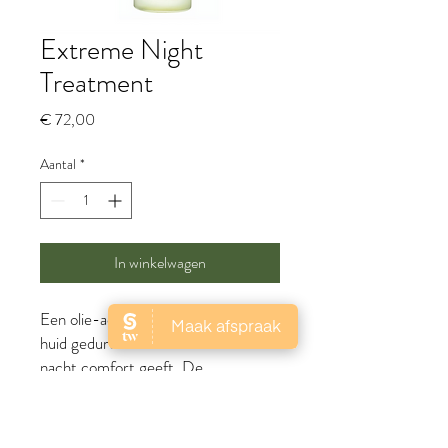
Extreme Night
Treatment
Prijs
€ 72,00
Aantal
*
In winkelwagen
Een olie-achtige nachtcrème die de
huid gedurende de hele
nacht comfort geeft. De
nachtcrème
helpt
de huid te
herstellen. De huid wordt steviger,
gelift en de rimpeldiepte vermindert.