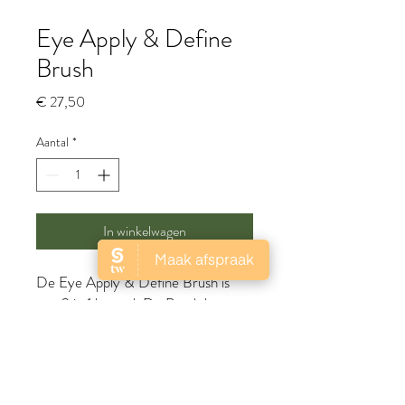
Eye Apply & Define
Brush
Prijs
€ 27,50
Aantal
*
In winkelwagen
De Eye Apply & Define Brush is
een 2 in 1 borstel. De Brush bestaat
uit synthetische
haren met aan de
ene kant een dikker borsteltje dat
geschikt is voor het aanbrengen van
oogschaduw.
Met
de
andere schuine