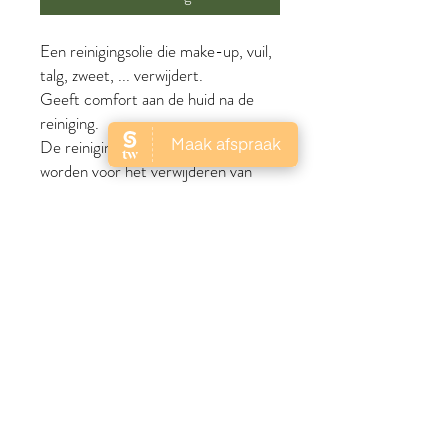
Een reinigingsolie die make-up, vuil,
talg, zweet, ... verwijdert.
Geeft comfort aan de huid na de
reiniging.
De reinigingsolie kan ook gebruikt
worden voor het verwijderen van
(waterproof) oogmake-up.
Geschikt voor ieder huidtype maar
ideaal voor een droge tot zeer droge
huid of een acné huid.
Gebruiksaanwijzing:
's Ochtends en 's avonds gebruiken.
Aanbrengen op een droge of
vochtige huid. Inmasseren met
cirkelvormige bewegingen.
Bevochtig je vingertoppen en maak