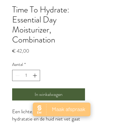
Time To Hydrate:
Essential Day
Moisturizer,
Combination
Prijs
€ 42,00
Aantal
*
In winkelwagen
Een lichte, gelcrème die zorgt voor
hydratatie en de huid niet vet gaat
maken. De dagcrème maakt de huid
soepel en ze wordt gekalmeerd en