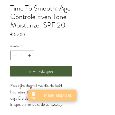
Time To Smooth: Age
Controle Even Tone
Moisturizer SPF 20
Prijs
€ 59,00
Aantal
*
In winkelwagen
Een rijke dagcrème
die de huid
hydrateert gedurende de volledige
dag
. De dagcrème
vermindert
fijne
lijntjes en rimpels, de aanwezige
pigmentvlekken worden
opgehelderd